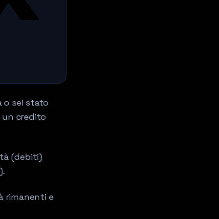
 o sei stato
 un credito
tà (debiti)
).
à rimanenti e