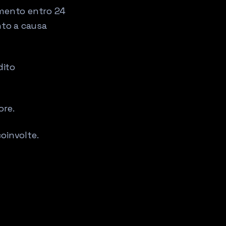
amento entro 24
ento a causa
dito
ore.
oinvolte.