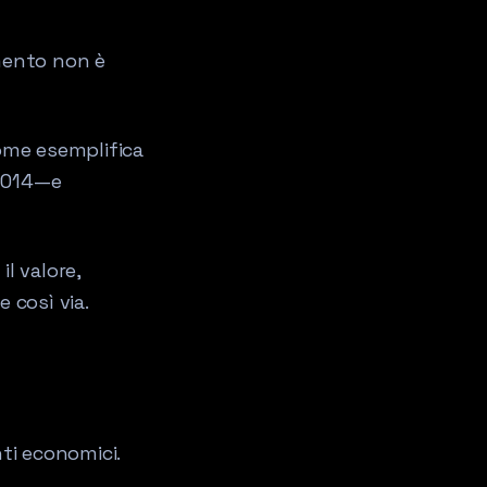
imento non è
ome esemplifica
 2014—e
il valore,
e così via.
nti economici.