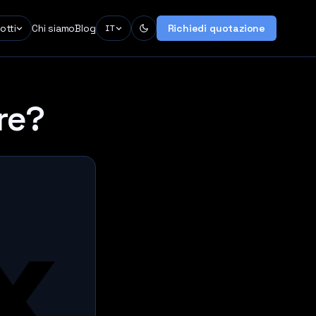
otti
Chi siamo
Blog
Richiedi quotazione
IT
re?