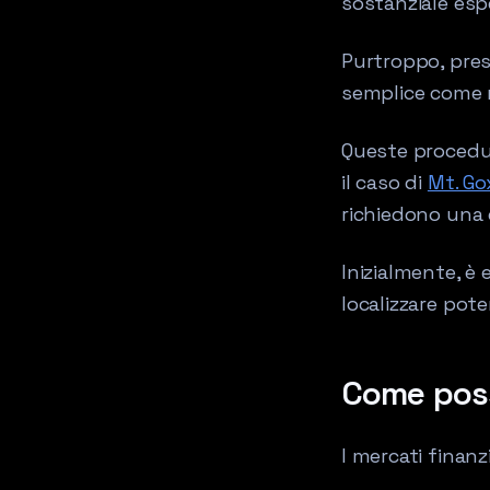
sostanziale espe
Purtroppo, pres
semplice come 
Queste procedu
il caso di
Mt. Go
richiedono una
Inizialmente, è e
localizzare poten
Come poss
I mercati finanzi