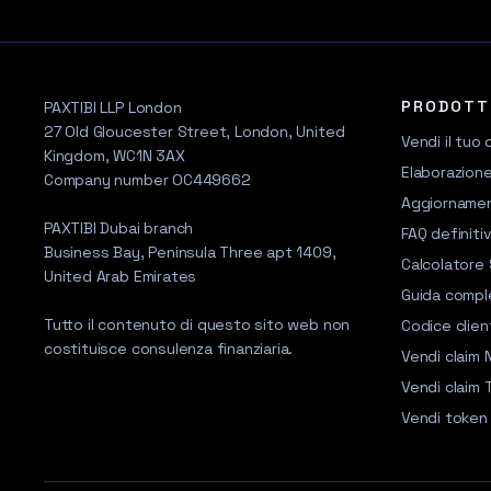
PRODOTT
PAXTIBI LLP London
27 Old Gloucester Street, London, United
Vendi il tuo 
Kingdom, WC1N 3AX
Elaborazion
Company number OC449662
Aggiorname
PAXTIBI Dubai branch
FAQ definiti
Business Bay, Peninsula Three apt 1409,
Calcolatore
United Arab Emirates
Guida comple
Tutto il contenuto di questo sito web non
Codice clien
costituisce consulenza finanziaria.
Vendi claim
Vendi claim 
Vendi toke