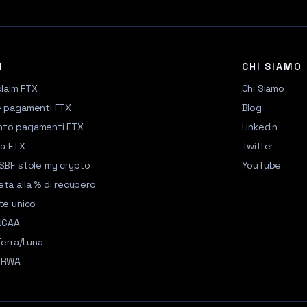
I
CHI SIAMO
claim FTX
Chi Siamo
e pagamenti FTX
Blog
nto pagamenti FTX
Linkedin
va FTX
Twitter
 SBF stole my crypto
YouTube
ta alla % di recupero
te unico
 NCAA
Terra/Luna
n RWA