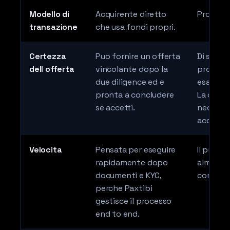
Modello di
Acquirente diretto
Processo
transazione
che usa fondi propri.
Certezza
Puo fornire un offerta
Di solit
dell offerta
vincolante dopo la
proprio 
due diligence ed e
esaminan
pronta a concludere
La quota
se accetti.
necessar
acquista
Velocita
Pensata per eseguire
Il proce
rapidamente dopo
almeno 2
documenti e KYC,
comprat
perche Paxtibi
gestisce il processo
end to end.