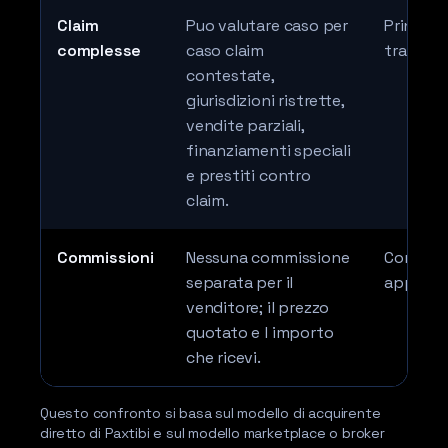
Claim
Puo valutare caso per
Principa
complesse
caso claim
tramite 
contestate,
giurisdizioni ristrette,
vendite parziali,
finanziamenti speciali
e prestiti contro
claim.
Commissioni
Nessuna commissione
Commiss
separata per il
applicar
venditore; il prezzo
quotato e l importo
che ricevi.
Questo confronto si basa sul modello di acquirente
diretto di Paxtibi e sul modello marketplace o broker