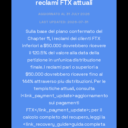
reclami FTX attuali
AGGIORNATO AL 31 JULY 2026
LAST UPDATED:
2026-07-31
Sulla base del piano confermato del
Chapter 11, i reclami dei clienti FTX
inferiori a $50.000 dovrebbero ricevere
il 120.5% del valore alla data della
petizione in un'unica distribuzione
finale. I reclami pari o superiori a
$50.000 dovrebbero ricevere fino al
144% attraverso piu distribuzioni. Per le
tempistiche attuali, consulta
l<link_payment_update>aggiornamento
sui pagamenti
FTX</link_payment_update>; per il
calcolo completo del recupero, leggi la
<link_recovery_guide>guida completa