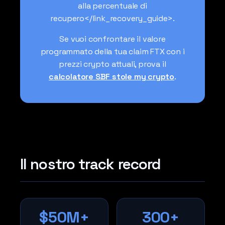
alla percentuale di
recupero</link_recovery_guide>.
Se vuoi confrontare il valore
programmato della tua claim FTX con i
prezzi crypto attuali, prova il
calcolatore SBF stole my crypto
.
Il nostro track record
$50M+
300+