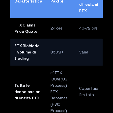
Caratteristica
Paxtbi
di reclami
FTX
FTX Claims
24 ore
48-72 ore
Price Quote
FTX Richiede
il volume di
$50M+
Varia
trading
✅ FTX
.COM (US
Tutte le
Process),
Copertura
rivendicazioni
FTX
limitata
di entità FTX
Bahamas
(PWC
Process)