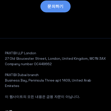
문의하기
PAXTIBI LLP London
27 Old Gloucester Street, London, United Kingdom, WC1N 3AX
Company number OC449662
PAXTIBI Dubai branch
Business Bay, Peninsula Three apt 1409, United Arab
Emirates
이 웹사이트의 모든 내용은 금융 자문이 아닙니다.