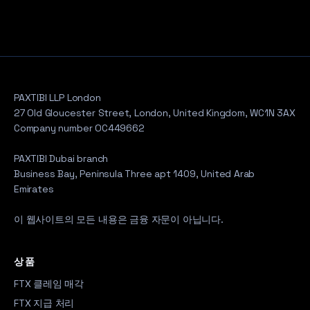
PAXTIBI LLP London
27 Old Gloucester Street, London, United Kingdom, WC1N 3AX
Company number OC449662
PAXTIBI Dubai branch
Business Bay, Peninsula Three apt 1409, United Arab
Emirates
이 웹사이트의 모든 내용은 금융 자문이 아닙니다.
상품
FTX 클레임 매각
FTX 지급 처리