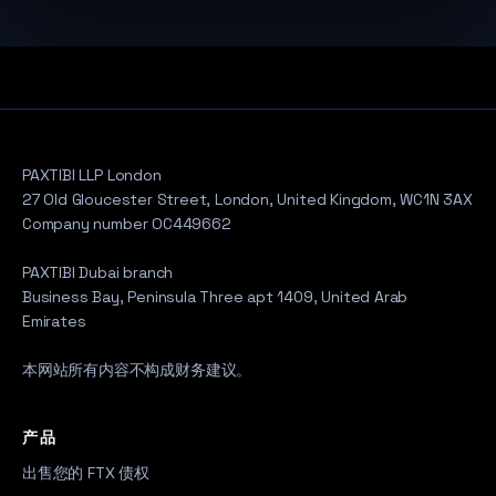
PAXTIBI LLP London
27 Old Gloucester Street, London, United Kingdom, WC1N 3AX
Company number OC449662
PAXTIBI Dubai branch
Business Bay, Peninsula Three apt 1409, United Arab
Emirates
本网站所有内容不构成财务建议。
产品
出售您的 FTX 债权