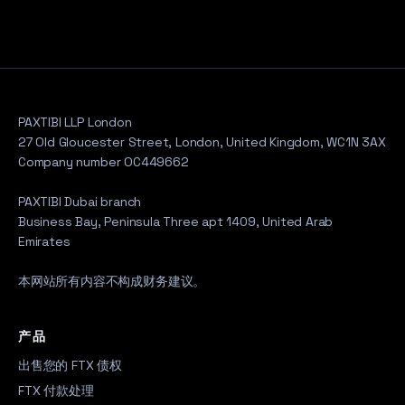
PAXTIBI LLP London
27 Old Gloucester Street, London, United Kingdom, WC1N 3AX
Company number OC449662
PAXTIBI Dubai branch
Business Bay, Peninsula Three apt 1409, United Arab
Emirates
本网站所有内容不构成财务建议。
产品
出售您的 FTX 债权
FTX 付款处理