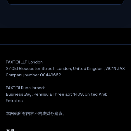
PAXTIBI LLP London
27 Old Gloucester Street, London, United Kingdom, WC1N 3AX
Company number OC449662
PAXTIBI Dubai branch
Business Bay, Peninsula Three apt 1409, United Arab
Emirates
本网站所有内容不构成财务建议。