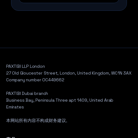
PAXTIBI LLP London
27 Old Gloucester Street, London, United Kingdom, WC1N 3AX
Company number OC449662
PAXTIBI Dubai branch
Business Bay, Peninsula Three apt 1409, United Arab
Emirates
本网站所有内容不构成财务建议。