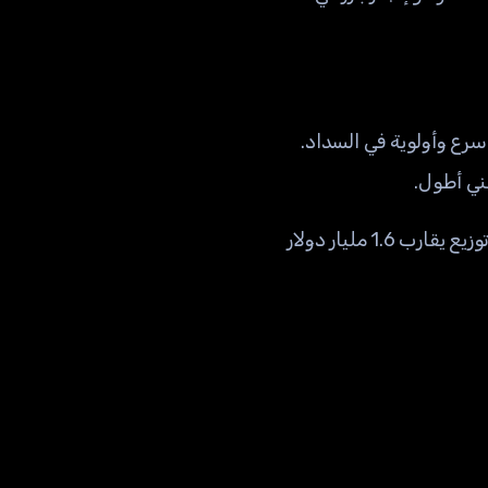
ني أطول.
اعتبارًا من سبتمبر 2025، تواصل FTX تحويل الأموال للدائنين. ففي 30 سبتمبر 2025 جرى توزيع يقارب 1.6 مليار دولار