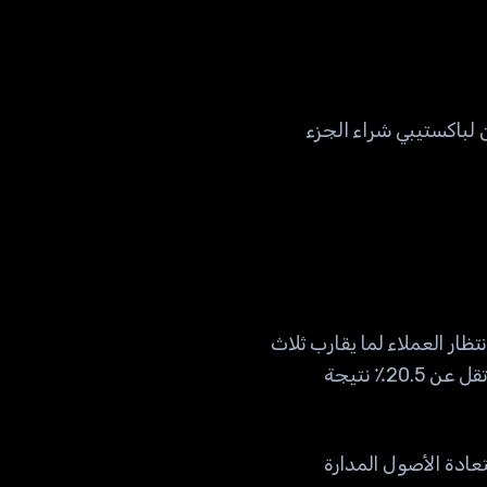
 دولار ولا ترغب بالانتظار عامين أو ثلاثة لتحصل على 144٪، يمكن لباكستيبي شراء الجزء
رغم انتظار العملاء لما يقارب ثلاث
سنوات وعدم استفادتهم من مكاسب السوق اللاحقة، فإن استعادة رأس المال مع مكافأة لا تقل عن 20.5٪ نتيجة
يها انهيارات المنصات خسارة كاملة للعملاء، يثبت ملف FTX أن استعادة الأصول المدارة