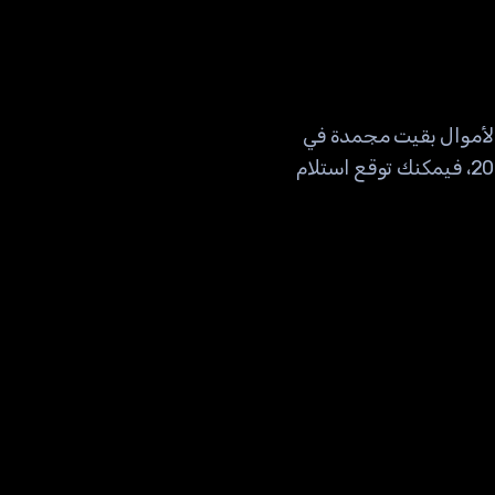
 لأن الأموال بقيت مجمدة في
الإفلاس لسنوات. إذا كان لديك 10,000 دولار في حسابك على FTX عند الانهيار في نوفمبر 2022، فيمكنك توقع استلام