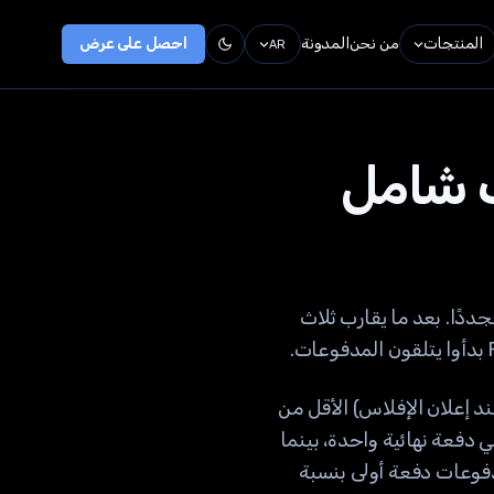
المنتجات
من نحن
المدونة
احصل على عرض
AR
موالهم مجددًا. بعد ما يقارب ثلاث
مة الحساب عند إعلان الإفلاس) الأقل من
، و144٪ للمطالبات ذات القيمة الاسمية الأعلى. فئة 07A تتلقى نسبة 120.5٪ في دفعة نهائية واحدة، بينما
قى دائنو فئة 05A الذين حصلوا على مدفوعات دفعة أولى بنسبة