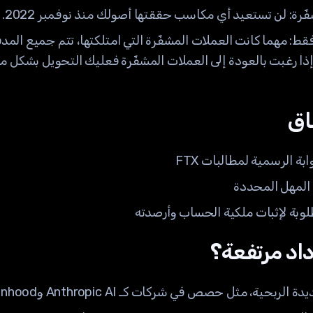
ّرة: لن تستعيد أي مكاسب حققتها أصولك منذ نوفمبر 2022.
قط: مهما كانت العملات المشفّرة التي امتلكتها، تتم جميع الم
معتمدة في نوفمبر 2022. إذا رغبت بالعودة إلى العملات المشفّرة فعليك التحوي
اق
ة الرسمية لمطالبات FTX
المهل المحددة
وبة لإثبات ملكية الحساب وأرصدته
داد مرتفعة؟
ية، مثل حصص في شركات كـ Anthropic AI وRobinhood.