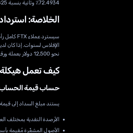
72.4934٪ وثانية بنسبة 5.6825٪ ليصل الإجمالي إلى 78٪.
الخلاصة: استرداد
سيسترد عم
نحو 12,500 دولار بعملة ورقية.
كيف تعمل هيكلة 
حساب قيمة الحساب
يستند مبلغ السداد إلى قيمة الحساب 
الأرصدة النقدية بمختلف العمل
الأصول المشفّرة مُقيمة بأسعار 