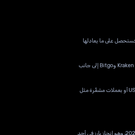
 فستحصل على ما يعادلها
لا تقوم FTX بالدفع مباشرة للمستخدمين النهائيين، بل تتعاون مع مزودي توزيع مثل منصتي Kraken وBitgo إلى جانب
من خلال هؤلاء الشركاء، يمكنك استبدال المبالغ الورقية بعملات مستقرة مثل USDT أو USDC أو بعملات مشفّرة مثل
حصلت خطة السداد على موافقة محكمة أمريكية في أواخر 2024، وبدأت التوزيعات مطلع 2025، وهو إنجاز بارز في أحد