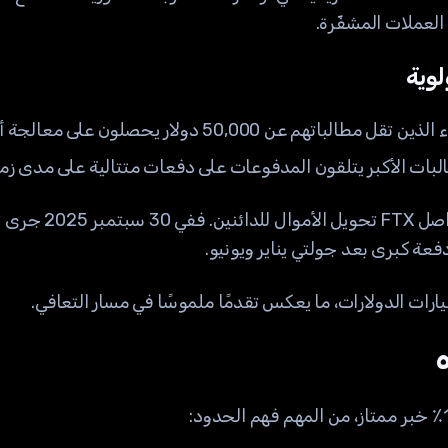
العملات المشفّرة.
لوية
50,0 دولار يحصلون على معالجة أسرع وأولوية في السداد.
طالبات الأكبر يتلقون المدفوعات على دفعات متتالية على مدى زم
عة كبرى بعد جولتي يناير ويونيو.
يارات الدولارات، ما يعكس تقدمًا ملموسًا في مسار التعافي.