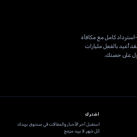
 لعملاء FTX توقع استرداد ما لا يقل عن 120.5٪ من قيمة حساباتهم في نوفمبر 2022—استرداد كامل مع مكافأة
فقد أُعيد بالفعل مليارات
صول على حصتك.
اشترك
استقبل آخر الأخبار والمقالات في صندوق بريدك
كل شهر. لا بريد مزعج