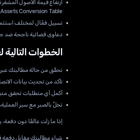
Digital Assets Conversion Table، وهي أسعار أقل بكثير من أسعا
تسييل فعّال لمختلف استثمارا
دعاوى قضائية ناجحة ضد جهات
الخطوات التالية لعمل
تحقّق من حالة مطالبتك عبر الب
تأكد من تحديث بيانات الاتصا
أكمل أي متطلبات تحقق متبق
تحلَّ بالصبر مع سير العملية
إذا ما زلت عالقًا دون دفعة
شراء مطالبتك مقابل دفعة فو