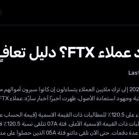
دليل تعافٍ شامل
Las
أدى انهيار FTX في نوفمبر 2022 إلى ترك ملايين العملاء يتساءلون إن كانوا سيرون أ
ستعادة الأصول، ظهرت أخيرًا أخبار سارّة: عملاء FTX بدأوا يتلقون المدفوعات.
من المتوقع أن يحصل العملاء على 120.5٪ للمطالبات ذات القيمة الاسمية (قي
50,000 دولار
تُدفع مطالبات فئة 05A على عدة دفعات. حتى الآن تل