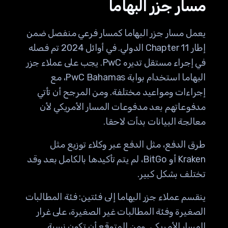
مسار جزر البهاما
يعمل مسار جزر البهاما كمسار فرعي منفصل ضمن
إطار Chapter 11 الدولي. في أوائل 2024 تم فصله
في إجراء مستقل تديره PwC. يجب على عملاء جزر
البهاما استخدام بوابة PwC Bahamas، مع
إجراءات ومواعيد مختلفة. ومن المرجح أن تأتي
مدفوعاتهم بعد مدفوعات المسار الأمريكي لأن
معالجة البيانات بدأت لاحقا.
طرق الدفع، مثل الدفع عبر وكلاء توزيع مثل
Kraken أو BitGo، لم يتم تأكيدها بالكامل بعد وقد
تختلف بشكل كبير.
ينقسم عملاء جزر البهاما إلى فئتين: فئة المطالبات
الصغيرة وفئة المطالبات غير الصغيرة، على غرار
المسار الأمريكي. ومن المتوقع أن تكون نسبة