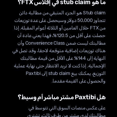
ما هو stub claim في إفلاس FTX؟
Stub claim هو الجزء المتبقي من مطالبة دائن
تتجاوز 50,000 دولار وسيحصل على عدة توزيعات
من FTX خلال العامين أو الثلاثة أعوام المقبلة. إذا
حصلت على أقل من 120.5%، فهذا يعني عادة أن
مطالبتك ليست ضمن Convenience Class وأن
هناك توزيعات إضافية متوقعة لاحقا، وقد تصل في
النهاية إلى 144% على الأقل من قيمة مطالبتك
الإجمالية. إذا كنت لا تريد الانتظار حتى نهاية عملية
التوزيع، يمكنك بيع stub claim إلى Paxtibi
والحصول على القيمة مقدما.
هل Paxtibi مشتر مباشر أم وسيط؟
على عكس منصات السوق التي تتوسط في
مطالبتك لدى مشتر من طرف ثالث، تشتري