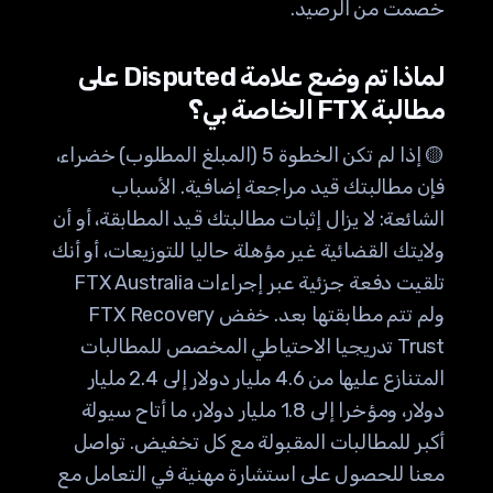
خصمت من الرصيد.
لماذا تم وضع علامة Disputed على
مطالبة FTX الخاصة بي؟
🟡 إذا لم تكن الخطوة 5 (المبلغ المطلوب) خضراء،
فإن مطالبتك قيد مراجعة إضافية. الأسباب
الشائعة: لا يزال إثبات مطالبتك قيد المطابقة، أو أن
ولايتك القضائية غير مؤهلة حاليا للتوزيعات، أو أنك
تلقيت دفعة جزئية عبر إجراءات FTX Australia
ولم تتم مطابقتها بعد. خفض FTX Recovery
Trust تدريجيا الاحتياطي المخصص للمطالبات
المتنازع عليها من 4.6 مليار دولار إلى 2.4 مليار
دولار، ومؤخرا إلى 1.8 مليار دولار، ما أتاح سيولة
أكبر للمطالبات المقبولة مع كل تخفيض. تواصل
معنا للحصول على استشارة مهنية في التعامل مع