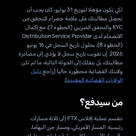
لكي تكون مؤهلا لتوزيع 31 يوليو، كان يجب أن
تحصل مطالبتك على علامة خضراء للتحقق من
KYC والتحقق الضريبي (الخطوة 7)، مع إكمال
الانضمام لدى Distribution Service Provider
(الخطوة 8)، بحلول تاريخ السجل في 16 يونيو
2026. إن تفويت تاريخ سجل لا يؤدي إلى مصادرة
مطالبتك، بل ينقلك إلى الجولة التالية، ما لم تكن
ولايتك القضائية محظورة حاليا (راجع
دليل
الولايات القضائية المقيدة
).
من سيدفع؟
تنقسم عملية إفلاس FTX إلى ثلاثة مسارات
رئيسية: المسار الأمريكي، ومسار جزر البهاما،