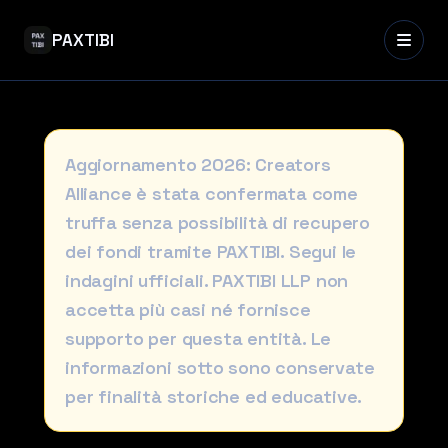
PAXTIBI
Aggiornamento 2026: Creators
Alliance è stata confermata come
truffa senza possibilità di recupero
dei fondi tramite PAXTIBI. Segui le
indagini ufficiali. PAXTIBI LLP non
accetta più casi né fornisce
supporto per questa entità. Le
informazioni sotto sono conservate
per finalità storiche ed educative.