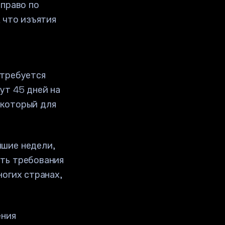
 право по
 что изъятия
отребуется
ут 45 дней на
 который для
йшие недели,
ить требования
ногих странах,
ения