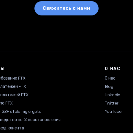
Свяжитесь с нами
ТЫ
О НАС
ебование FTX
О нас
платежей FTX
Blog
 платежей FTX
Linkedin
по FTX
Twitter
 SBF stole my crypto
YouTube
оводство по % восстановления
код клиента