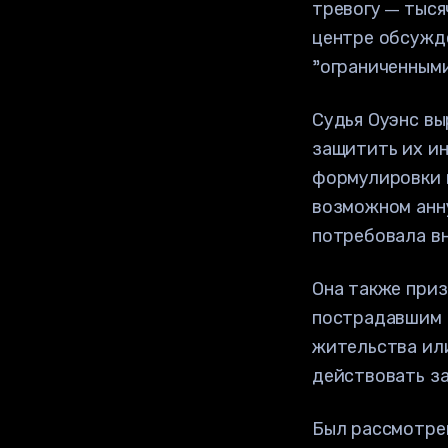
тревогу — тыся
центре обсужд
"ограниченными
Судья Оуэнс в
защитить их ин
формулировки 
возможном анну
потребовала вн
Она также приз
пострадавшим 
жительства или
действовать за
Был рассмотре