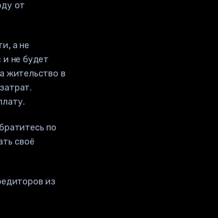
оду от
и, а не
 и не будет
на жительство в
затрат.
плату.
Обратитесь по
ать своё
кредиторов из