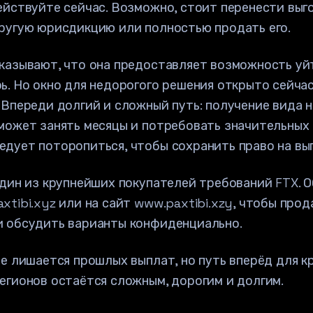
ействуйте сейчас. Возможно, стоит перенести выг
ругую юрисдикцию или полностью продать его.
казывают, что она предоставляет возможность уйт
ь. Но окно для недорогого решения открыто сейчас
 Впереди долгий и сложный путь: получение вида 
может занять месяцы и потребовать значительных 
дует поторопиться, чтобы сохранить право на вы
один из крупнейших покупателей требований FTX. 
xtibi.xyz или на сайт www.paxtibi.xzy, чтобы прод
и обсудить варианты конфиденциально.
не лишается прошлых выплат, но путь вперёд для 
егионов остаётся сложным, дорогим и долгим.