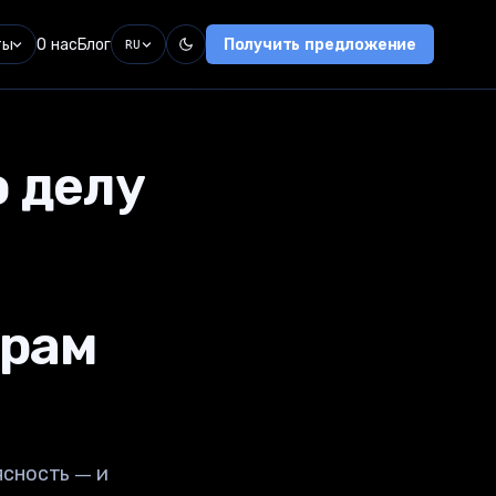
ты
О нас
Блог
Получить предложение
RU
 делу
орам
ясность — и