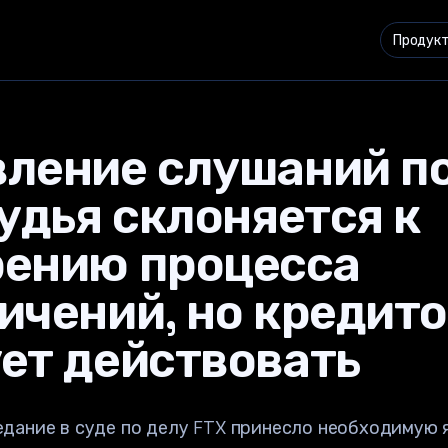
Продук
ление слушаний по
судья склоняется к
рению процесса
ичений, но кредит
ет действовать
дание в суде по делу FTX принесло необходимую 