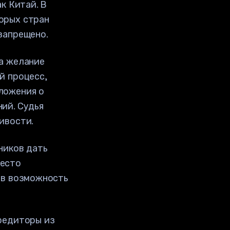
к Китай. В
орых стран
запрещено.
а желание
й процесс,
ложения о
ий. Судья
ивости.
ников дать
место
ив возможность
редиторы из