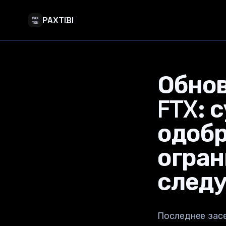
PAXTIBI
Обнов
FTX: 
одоб
огран
следу
Последнее засе