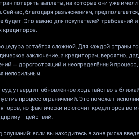
тран потерять выплаты, на которые они уже имели
 Сейчас, благодаря разъяснениям, предполагается,
е будет. Это важно для покупателей требований и
х кредиторов.
роцедура остаётся сложной. Для каждой страны п
ическое заключение, а кредиторам, вероятно, дад
ений — дорогостоящий и неопределённый процесс,
я непосильным.
о суд утвердит обновлённое ходатайство в ближа
пустив процесс ограничений. Это поможет исполн
ляторов, но фактически исключит кредиторов во м
едпримут действий.
 слушаний: если вы находитесь в зоне риска введ