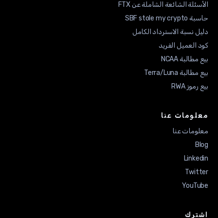
ئلة الشائعة الشاملة عن FTX
SBF stole my 
 نسبة الاسترداد الكامل
العميل الفريد
طالبة NCAA
لبة Terra/Luna
وز RWA
ومات عنا
ومات عنا
B
Link
Twit
YouT
رك