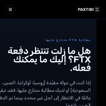
PAXTIBI
مطالبة FTX متنازع عليها
هل ما زلت تنتظر دفعة
FTX؟ إليك ما يمكنك
فعله.
إذا كنت في دولة مقيّدة (روسيا، أوكرانيا، الصين،
السعودية) أو لديك مطالبة متنازع عليها، فقد تبقى
عالقًا في الانتظار إلى أجل غير محدد بينما تم الدفع
لآخرين بالفعل.