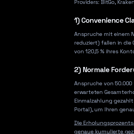
Providers: BitGo, Krake
1) Convenience Cl
Anspruche mit einem Ne
reduziert) fallen in d
von 120,5 % ihres Kon
2) Normale Forde
Anspruche von 50.000 U
erwarteten Gesamterho
Einmalzahlung gezahlt 
Portal), um Ihren gena
Die Erholungsprozentsa
genaue kumulierte geza