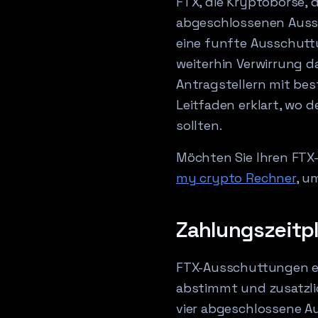
FTX, die Kryptoborse, 
abgeschlossenen Aussch
eine funfte Ausschuttu
weiterhin Verwirrung da
Antragstellern mit bes
Leitfaden erklart, wo 
sollten.
Möchten Sie Ihren FTX
my crypto Rechner
, u
Zahlungszeitp
FTX-Ausschuttungen er
abstimmt und zusatzlic
vier abgeschlossene A