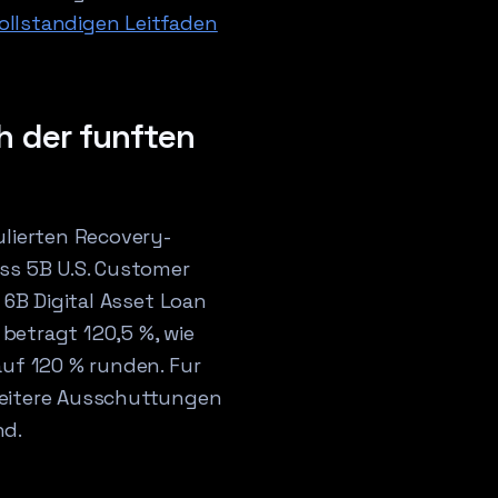
ollstandigen Leitfaden
h der funften
ulierten Recovery-
ss 5B U.S. Customer
 6B Digital Asset Loan
 betragt 120,5 %, wie
auf 120 % runden. Fur
weitere Ausschuttungen
nd.