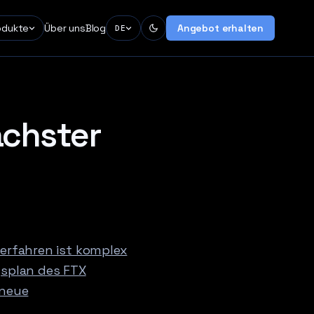
odukte
Über uns
Blog
Angebot erhalten
DE
chster
zverfahren ist komplex
gsplan des FTX
 neue