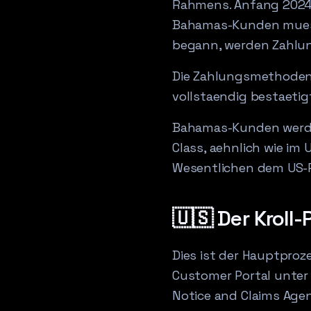
Rahmens. Anfang 2024 w
Bahamas-Kunden muess
begann, werden Zahlung
Die Zahlungsmethoden,
vollstaendig bestaeti
Bahamas-Kunden werden
Class, aehnlich wie im
Wesentlichen dem US-Pr
🇺🇸 Der Kroll
Dies ist der Hauptproz
Customer Portal unter c
Notice and Claims Agen