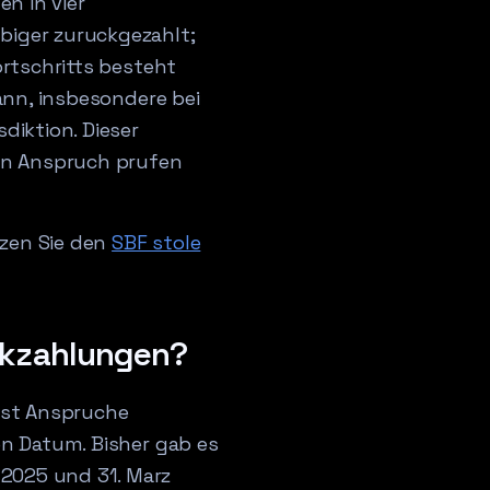
n in vier
biger zuruckgezahlt;
ortschritts besteht
wann, insbesondere bei
diktion. Dieser
nen Anspruch prufen
tzen Sie den
SBF stole
ckzahlungen?
ust Anspruche
en Datum. Bisher gab es
2025 und 31. Marz