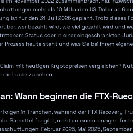
die im November 2022 zusammenbrach, hat inzwische
uttungen mehr als 10 Milliarden US-Dollar an Glau
ng ist fur den 31. Juli 2026 geplant. Trotz dieses F
ruber, wer bezahlt wird, wie viel gezahlt wird und 
trittenem Status oder in einer eingeschrankten Juris
der Prozess heute steht und was Sie bei Ihrem eige
-Claim mit heutigen Kryptopreisen vergleichen? Nu
m die Lücke zu sehen.
lan: Wann beginnen die FTX-Rue
folgen in Tranchen, wahrend der FTX Recovery Tr
he Barmittel freigibt, nicht an einem einzigen fest
usschuttungen: Februar 2025, Mai 2025, September 