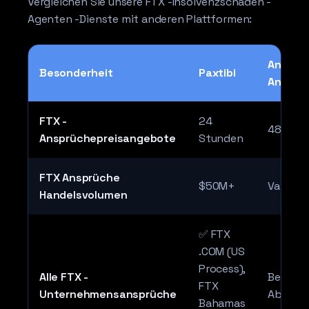
Vergleichen Sie unsere FTX -Insolvenzschaden -
Agenten -Dienste mit anderen Plattformen:
Andere 
Besonderheit
Paxtibi
Anbiete
FTX -
24
48-72 
Ansprüchepreisangebote
Stunden
FTX Ansprüche
$50M+
Variiert
Handelsvolumen
✅ FTX
.COM (US
Process),
Alle FTX -
Begren
FTX
Unternehmensansprüche
Abdeck
Bahamas