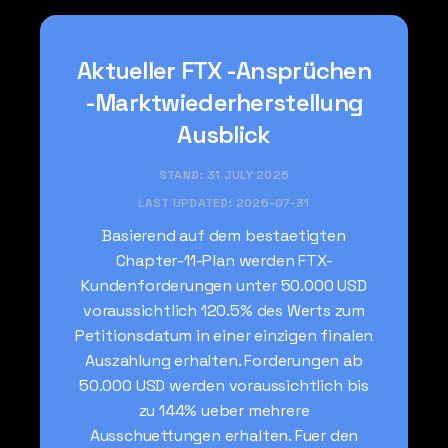
Aktueller FTX -Ansprüchen
-Marktwiederherstellung
Ausblick
STAND: 31 JULY 2026
LAST UPDATED:
2026-07-31
Basierend auf dem bestaetigten
Chapter-11-Plan werden FTX-
Kundenforderungen unter 50.000 USD
voraussichtlich 120.5% des Werts zum
Petitionsdatum in einer einzigen finalen
Auszahlung erhalten. Forderungen ab
50.000 USD werden voraussichtlich bis
zu 144% ueber mehrere
Ausschuettungen erhalten. Fuer den