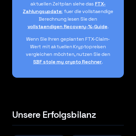
aktuellen Zeitplan siehe das
FTX-
Zahlungsupdate
; fuer die vollstaendige
Berechnung lesen Sie den
vollstaendigen Recovery-%-Guide
.
Wenn Sie Ihren geplanten FTX-Claim-
Wert mit aktuellen Kryptopreisen
vergleichen möchten, nutzen Sie den
SBF stole my crypto Rechner
.
Unsere Erfolgsbilanz