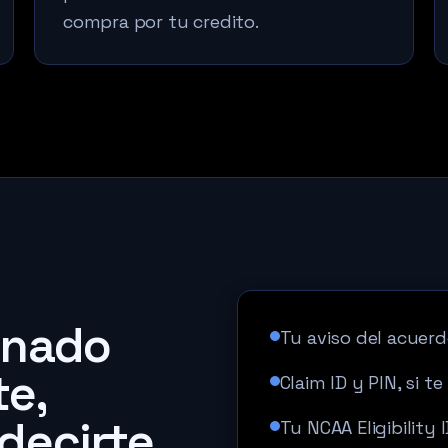
compra por tu credito.
enado
Tu aviso del acuerd
te,
Claim ID y PIN, si t
decirte
Tu NCAA Eligibility 