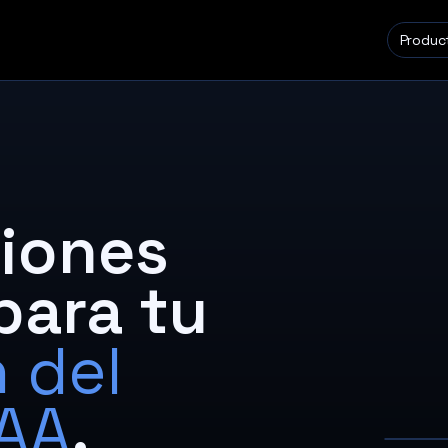
Produc
ciones
para tu
 del
AA
.