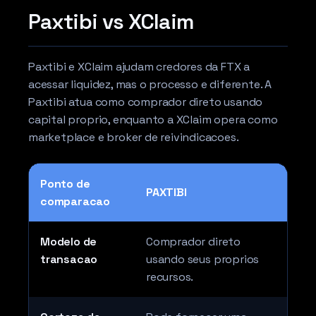
Paxtibi vs XClaim
Paxtibi e XClaim ajudam credores da FTX a
acessar liquidez, mas o processo e diferente. A
Paxtibi atua como comprador direto usando
capital proprio, enquanto a XClaim opera como
marketplace e broker de reivindicacoes.
Ponto de
PAXTIBI
XC
comparacao
Modelo de
Comprador direto
Pro
transacao
usando seus proprios
recursos.