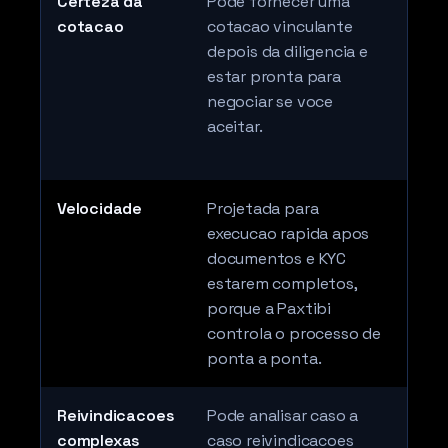
Certeza da
Pode fornecer uma
Nor
cotacao
cotacao vinculante
com
depois da diligencia e
co
estar pronta para
ana
negociar se voce
cot
aceitar.
nec
pro
Velocidade
Projetada para
O p
execucao rapida apos
pel
documentos e KYC
enc
estarem completos,
porque a Paxtibi
controla o processo de
ponta a ponta.
Reivindicacoes
Pode analisar caso a
Pri
complexas
caso reivindicacoes
ven