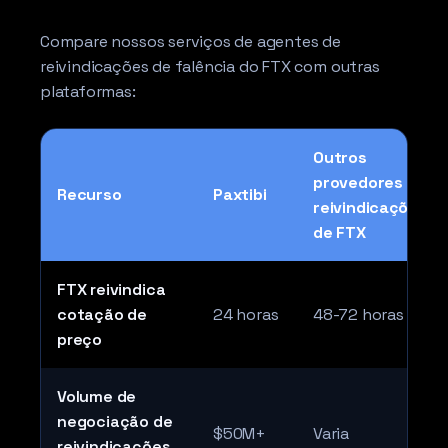
Compare nossos serviços de agentes de
reivindicações de falência do FTX com outras
plataformas:
Outros
provedores de
Recurso
Paxtibi
reivindicações
de FTX
FTX reivindica
cotação de
24 horas
48-72 horas
preço
Volume de
negociação de
$50M+
Varia
reivindicações